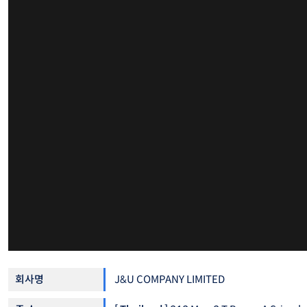
회사명
J&U COMPANY LIMITED