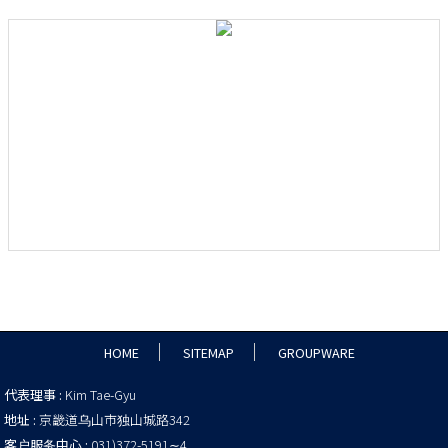
HOME
SITEMAP
GROUPWARE
代表理事 :
Kim Tae-Gyu
地址 :
京畿道乌山市独山城路342
客户服务中心 :
031)372-5191∼4