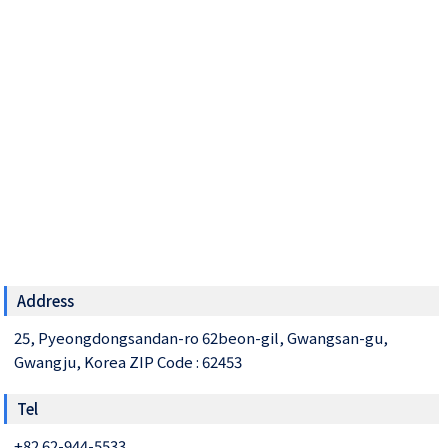
Address
25, Pyeongdongsandan-ro 62beon-gil, Gwangsan-gu,
Gwangju, Korea ZIP Code : 62453
Tel
+82 62-944-5533