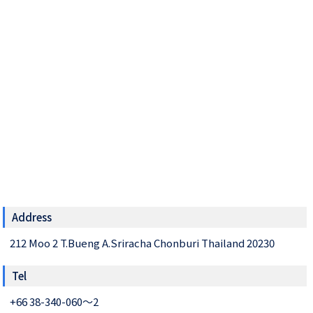
Address
212 Moo 2 T.Bueng A.Sriracha Chonburi Thailand 20230
Tel
+66 38-340-060～2