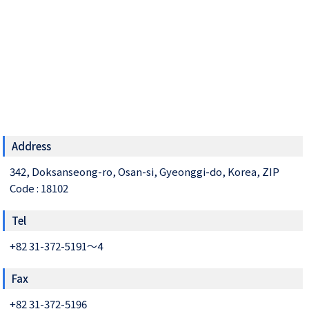
Address
342, Doksanseong-ro, Osan-si, Gyeonggi-do, Korea, ZIP
Code : 18102
Tel
+82 31-372-5191～4
Fax
+82 31-372-5196